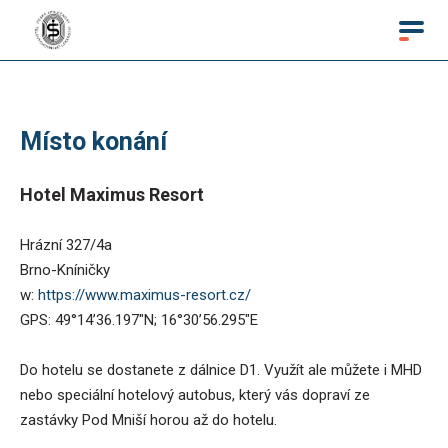
Místo konání
Hotel Maximus Resort
Hrázní 327/4a
Brno-Kníničky
w:
https://www.maximus-resort.cz/
GPS: 49°14’36.197″N; 16°30’56.295″E
Do hotelu se dostanete z dálnice D1. Využít ale můžete i MHD
nebo speciální hotelový autobus, který vás dopraví ze
zastávky Pod Mniší horou až do hotelu.